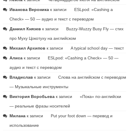
Иванова Вероника
к записи
ESLpod: «Cashing a
Check» — 50 — аудио и текст с переводом
Даниил Князев
к записи
Buzzy-Wuzzy Busy Fly — стих
про Муху Цокотуху на английском
Михаил Архипов
к записи
A typical school day — текст
Алиса
к записи
ESLpod: «Cashing a Check» — 50 —
аудио и текст с переводом
Владислав
к записи
Слова на английском с переводом
— Музыкальные инструменты
Виктория Воробьева
к записи
«Пока» по-английски
— реальные фразы носителей
Милана
к записи
Put your foot down — перевод и
использование