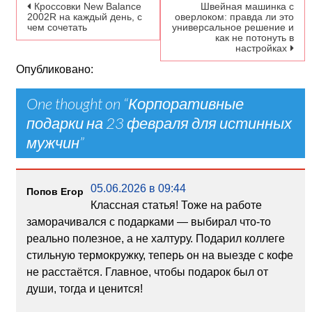
Навигация по записям
Кроссовки New Balance
Швейная машинка с
2002R на каждый день, с
оверлоком: правда ли это
чем сочетать
универсальное решение и
как не потонуть в
настройках
Опубликовано:
One thought on “
Корпоративные
подарки на 23 февраля для истинных
мужчин
”
05.06.2026 в 09:44
Попов Егор
Классная статья! Тоже на работе
заморачивался с подарками — выбирал что-то
реально полезное, а не халтуру. Подарил коллеге
стильную термокружку, теперь он на выезде с кофе
не расстаётся. Главное, чтобы подарок был от
души, тогда и ценится!