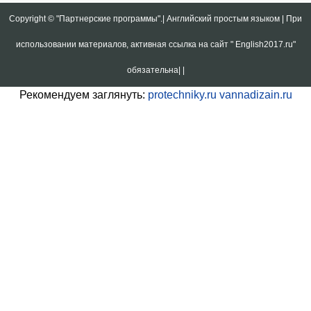
Copyright ©
"Партнерские программы".| Английский простым языком | При
использовании материалов, активная ссылка на сайт " English2017.ru"
обязательна|
|
Рекомендуем заглянуть:
protechniky.ru
vannadizain.ru