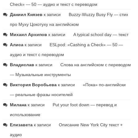
Check» — 50 — аудио и текст с переводом
Даниил Князев
к записи
Buzzy-Wuzzy Busy Fly — стих
про Муху Цокотуху на английском
Михаил Архипов
к записи
A typical school day — текст
Алиса
к записи
ESLpod: «Cashing a Check» — 50 —
аудио и текст с переводом
Владислав
к записи
Слова на английском с переводом
— Музыкальные инструменты
Виктория Воробьева
к записи
«Пока» по-английски
— реальные фразы носителей
Милана
к записи
Put your foot down — перевод и
использование
Елизавета
к записи
Описание New York City текст +
аудио