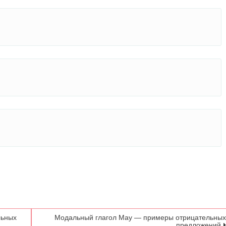
льных
Модальный глагол May — примеры отрицательны
предложений