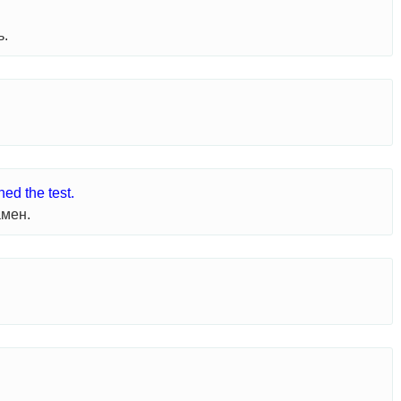
ь.
ed the test.
амен.