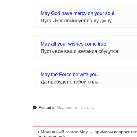
May God have mercy on your soul.
Пусть Бог помилует вашу душу.
May all your wishes come true.
Пусть все ваши желания сбудутся.
May the Force be with you.
Да пребудет с тобой сила.
Posted in
Модальные глаголы
Навигация по записям
Модальный глагол May — примеры вопросите
предложений