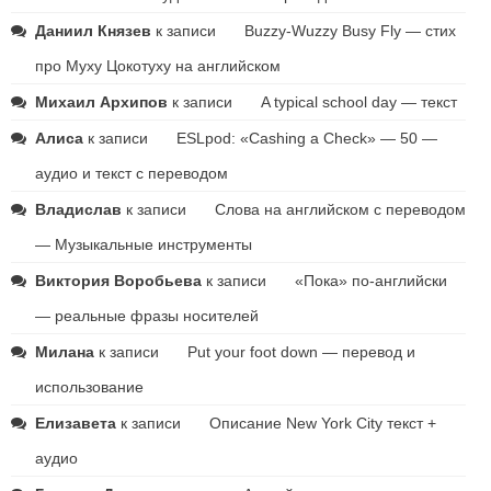
Даниил Князев
к записи
Buzzy-Wuzzy Busy Fly — стих
про Муху Цокотуху на английском
Михаил Архипов
к записи
A typical school day — текст
Алиса
к записи
ESLpod: «Cashing a Check» — 50 —
аудио и текст с переводом
Владислав
к записи
Слова на английском с переводом
— Музыкальные инструменты
Виктория Воробьева
к записи
«Пока» по-английски
— реальные фразы носителей
Милана
к записи
Put your foot down — перевод и
использование
Елизавета
к записи
Описание New York City текст +
аудио