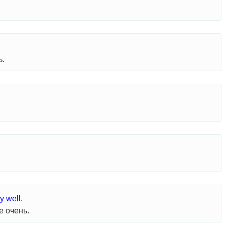
ь.
y well.
е очень.