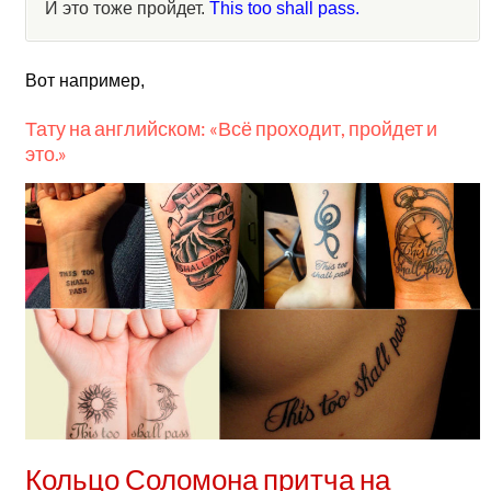
И это тоже пройдет.
This too shall pass.
Вот например,
Тату на английском: «Всё проходит, пройдет и
это.»
Кольцо Соломона притча на