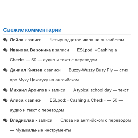
Свежие комментарии
Лейла
к записи
Четырнадцатое июля на английском
Иванова Вероника
к записи
ESLpod: «Cashing a
Check» — 50 — аудио и текст с переводом
Даниил Князев
к записи
Buzzy-Wuzzy Busy Fly — стих
про Муху Цокотуху на английском
Михаил Архипов
к записи
A typical school day — текст
Алиса
к записи
ESLpod: «Cashing a Check» — 50 —
аудио и текст с переводом
Владислав
к записи
Слова на английском с переводом
— Музыкальные инструменты