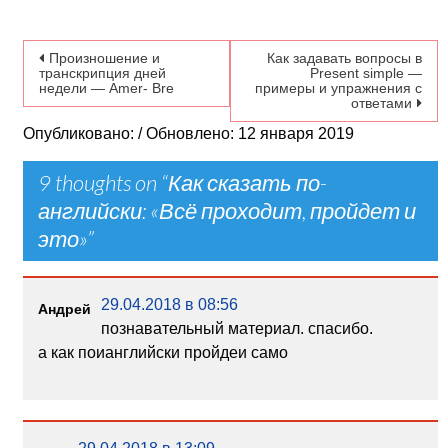
Навигация по записям
Произношение и
Как задавать вопросы в
транскрипция дней
Present simple —
недели — Amer- Bre
примеры и упражнения с
ответами
Опубликовано: / Обновлено: 12 января 2019
9 thoughts on “
Как сказать по-
английски: «Всё проходит, пройдет и
это»
”
29.04.2018 в 08:56
Андрей
познавательный материал. спасибо.
а как поианглийски пройдеи само