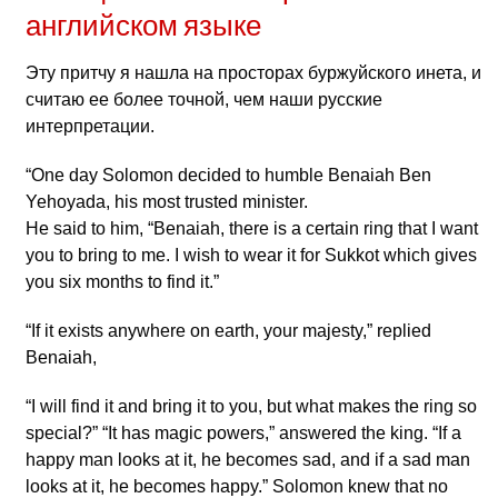
английском языке
Эту притчу я нашла на просторах буржуйского инета, и
считаю ее более точной, чем наши русские
интерпретации.
“One day Solomon decided to humble Benaiah Ben
Yehoyada, his most trusted minister.
He said to him, “Benaiah, there is a certain ring that I want
you to bring to me. I wish to wear it for Sukkot which gives
you six months to find it.”
“If it exists anywhere on earth, your majesty,” replied
Benaiah,
“I will find it and bring it to you, but what makes the ring so
special?” “It has magic powers,” answered the king. “If a
happy man looks at it, he becomes sad, and if a sad man
looks at it, he becomes happy.” Solomon knew that no