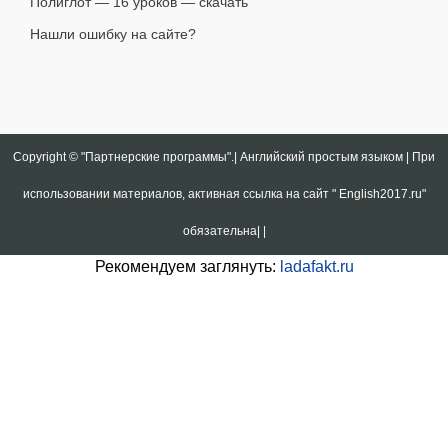
Полиглот — 16 уроков — скачать
Нашли ошибку на сайте?
Copyright ©
"Партнерские программы".| Английский простым языком | При
использовании материалов, активная ссылка на сайт " English2017.ru"
обязательна|
|
Рекомендуем заглянуть:
ladafakt.ru