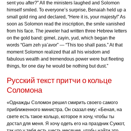
sent you after?” All the ministers laughed and Solomon
himself smiled. To everyone’s surprise, Benaiah held up a
small gold ring and declared, “Here it is, your majesty!” As
soon as Solomon read the inscription, the smile vanished
from his face. The jeweler had written three Hebrew letters
on the gold band: gimel, zayin, yud, which began the
words “Gam zeh ya’avor” — “This too shall pass.” At that
moment Solomon realized that all his wisdom and
fabulous wealth and tremendous power were but fleeting
things, for one day he would be nothing but dust.”
Русский текст притчи о кольце
Соломона
«Однажды Соломон решил смирить своего самого
приближенного министра. Он сказал ему: «Беная, на
свете есть такое кольцо, которое я хочу, чтобы ты
достал для меня. Я хочу одеть его на праздник Суккот,
так что у тебя есть шесть месяцев, чтобы найти это