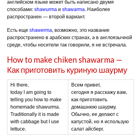
английском языке может быть написано двумя
способами:
shawurma
и
shawarma
. Наиболее
распространен — второй вариант.
Есть еще
shawerma
, возможно, это название
распространено в арабских странах, а в англоязычной
среде, чтобы носители так говорили, я не встречала.
How to make chiken shawarma —
Как приготовить куриную шаурму
Hi there,
Всем привет,
today I am going to
сегодня я расскажу вам,
telling you how to make
как приготовить
homemade shawurma.
домашнюю шаурму.
Traditionally it is made
Обычно, ее делают с
with cabbage but I use
капустой, но я использую
lettuce.
салат айсберг.