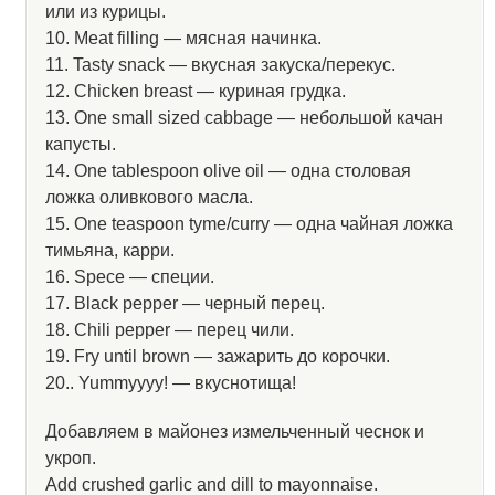
или из курицы.
10. Meat filling — мясная начинка.
11. Tasty snack — вкусная закуска/перекус.
12. Chicken breast — куриная грудка.
13. One small sized cabbage — небольшой качан
капусты.
14. One tablespoon olive oil — одна столовая
ложка оливкового масла.
15. One teaspoon tyme/curry — одна чайная ложка
тимьяна, карри.
16. Spece — специи.
17. Black pepper — черный перец.
18. Chili pepper — перец чили.
19. Fry until brown — зажарить до корочки.
20.. Yummyyyy! — вкуснотища!
Добавляем в майонез измельченный чеснок и
укроп.
Add crushed garlic and dill to mayonnaise.