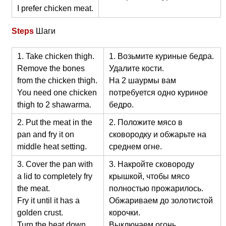
I prefer chicken meat.
Steps
Шаги
1. Take chicken thigh.
1. Возьмите куриные бедра.
Remove the bones
Удалите кости.
from the chicken thigh.
На 2 шаурмы вам
You need one chicken
потребуется одно куриное
thigh to 2 shawarma.
бедро.
2. Put the meat in the
2. Положите мясо в
pan and fry it on
сковородку и обжарьте на
middle heat setting.
среднем огне.
3. Cover the pan with
3. Накройте сковороду
a lid to completely fry
крышкой, чтобы мясо
the meat.
полностью прожарилось.
Fry it until it has a
Обжариваем до золотистой
golden crust.
корочки.
Turn the heat down.
Выключаем огонь.