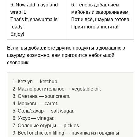
6. Now add mayo and
6. Теперь добавляем
wrap it.
майонез и заворачиваем.
That’s it, shawurma is
Вот и всё, шаурма готова!
ready.
Приятного аппетита!
Enjoy!
Если, вы добавляете другие продукты в домашнюю
шаурму, возможно, вам пригодится небольшой
словарик:
1. Кетчуп — ketchup.
2. Mасло растительное — vegetable oil.
3. Сметана — sour cream.
4. Морковь — carrot.
5. Соль/сахар — salt /sugar.
6. Уксус — vinegar.
7. Соленые огурцы — pickles.
9. Beef or chicken filling — начинка из говядины