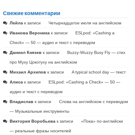
Свежие комментарии
Лейла
к записи
Четырнадцатое июля на английском
Иванова Вероника
к записи
ESLpod: «Cashing a
Check» — 50 — аудио и текст с переводом
Даниил Князев
к записи
Buzzy-Wuzzy Busy Fly — стих
про Муху Цокотуху на английском
Михаил Архипов
к записи
A typical school day — текст
Алиса
к записи
ESLpod: «Cashing a Check» — 50 —
аудио и текст с переводом
Владислав
к записи
Слова на английском с переводом
— Музыкальные инструменты
Виктория Воробьева
к записи
«Пока» по-английски
— реальные фразы носителей