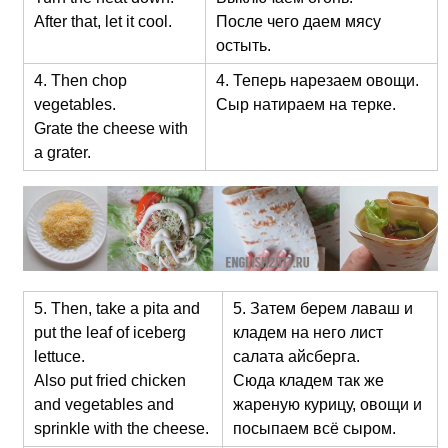
After that, let it cool.
После чего даем мясу
остыть.
4. Then chop
4. Теперь нарезаем овощи.
vegetables.
Сыр натираем на терке.
Grate the cheese with
a grater.
5. Then, take a pita and
5. Затем берем лаваш и
put the leaf of iceberg
кладем на него лист
lettuce.
салата айсберга.
Also put fried chicken
Сюда кладем так же
and vegetables and
жареную курицу, овощи и
sprinkle with the cheese.
посыпаем всё сыром.