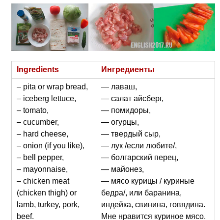
Ingredients
Ингредиенты
– pita or wrap bread,
— лаваш,
– iceberg lettuce,
— салат айсберг,
– tomato,
— помидоры,
– cucumber,
— огурцы,
– hard cheese,
— твердый сыр,
– onion (if you like),
— лук /если любите/,
– bell pepper,
— болгарский перец,
– mayonnaise,
— майонез,
– chicken meat
— мясо курицы / куриные
(chicken thigh) or
бедра/, или баранина,
lamb, turkey, pork,
индейка, свинина, говядина.
beef.
Мне нравится куриное мясо.