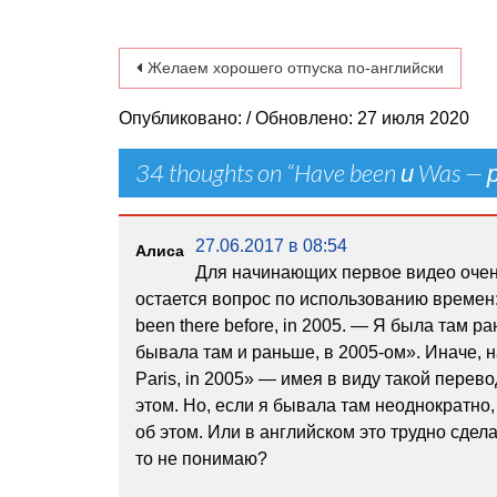
Навигация по записям
Желаем хорошего отпуска по-английски
Опубликовано: / Обновлено: 27 июля 2020
34 thoughts on “
Have been и Was —
27.06.2017 в 08:54
Алиса
Для начинающих первое видео очень
остается вопрос по использованию времен: I
been there before, in 2005. — Я была там р
бывала там и раньше, в 2005-ом». Иначе, на
Paris, in 2005» — имея в виду такой пере
этом. Но, если я бывала там неоднократно,
об этом. Или в английском это трудно сде
то не понимаю?