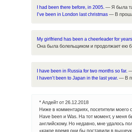
I had been there before, in 2005.
— Я была та
I’ve been in London last christmas
— В прошл
My girlfriend has been a cheerleader for years
Она была болельщиком и продолжает ею б
I have been in Russia for two months so far.
—
I haven’t been to Japan in the last year.
— В п
* Апдейт от 26.12.2018
Ниже в комментариях, посетители моего 
Have been и Was. На тот момент, у меня
английскому. Но недавно, мне удалось пол
«какое время они бы поставили в вышеук