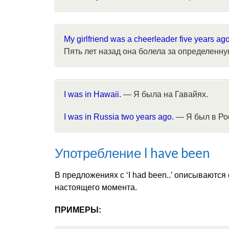
My girlfriend was a cheerleader five years ago
Пять лет назад она болела за определенную
I was in Hawaii.
— Я была на Гавайях.
I was in Russia two years ago.
— Я был в Рос
Употребление I have been
В предложениях с ‘I had been..’ описывают
настоящего момента.
ПРИМЕРЫ: