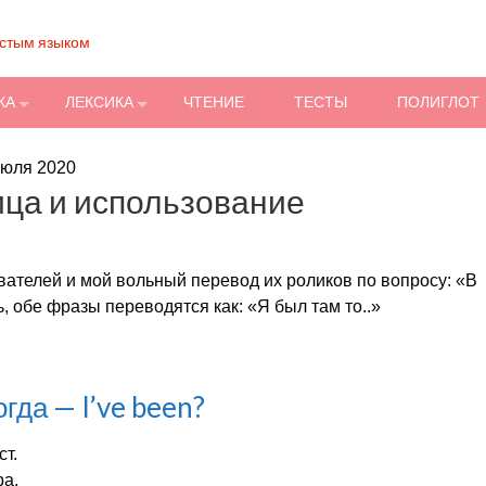
остым языком
КА
ЛЕКСИКА
ЧТЕНИЕ
ТЕСТЫ
ПОЛИГЛОТ
июля 2020
ица и использование
вателей и мой вольный перевод их роликов по вопросу: «В
ь, обе фразы переводятся как: «Я был там то..»
огда — I’ve been?
ст.
ра.