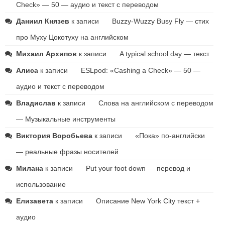
Check» — 50 — аудио и текст с переводом
Даниил Князев
к записи
Buzzy-Wuzzy Busy Fly — стих
про Муху Цокотуху на английском
Михаил Архипов
к записи
A typical school day — текст
Алиса
к записи
ESLpod: «Cashing a Check» — 50 —
аудио и текст с переводом
Владислав
к записи
Слова на английском с переводом
— Музыкальные инструменты
Виктория Воробьева
к записи
«Пока» по-английски
— реальные фразы носителей
Милана
к записи
Put your foot down — перевод и
использование
Елизавета
к записи
Описание New York City текст +
аудио