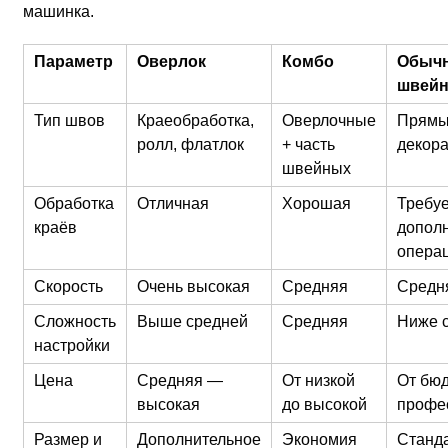
машинка.
Параметр
Оверлок
Комбо
Обыч
швейн
Тип швов
Краеобработка,
Оверлочные
Прямые
ролл, флатлок
+ часть
декор
швейных
Обработка
Отличная
Хорошая
Требуе
краёв
допол
опера
Скорость
Очень высокая
Средняя
Средн
Сложность
Выше средней
Средняя
Ниже 
настройки
Цена
Средняя —
От низкой
От бю
высокая
до высокой
профе
Размер и
Дополнительное
Экономия
Станд