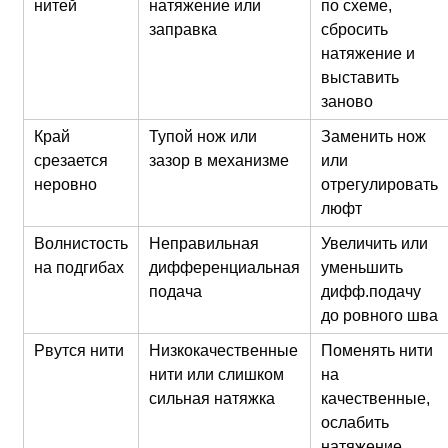
нитей
натяжение или
по схеме,
заправка
сбросить
натяжение и
выставить
заново
Край
Тупой нож или
Заменить нож
срезается
зазор в механизме
или
неровно
отрегулировать
люфт
Волнистость
Неправильная
Увеличить или
на подгибах
дифференциальная
уменьшить
подача
дифф.подачу
до ровного шва
Рвутся нити
Низкокачественные
Поменять нити
нити или слишком
на
сильная натяжка
качественные,
ослабить
натяжение