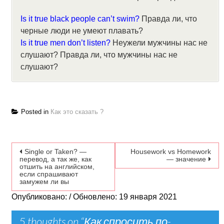
Is it true black people can’t swim?
Правда ли, что
черные люди не умеют плавать?
Is it true men don’t listen?
Неужели мужчины нас не
слушают? Правда ли, что мужчины нас не
слушают?
Posted in
Как это сказать ?
Навигация по записям
Single or Taken? —
Housework vs Homework
перевод, а так же, как
— значение
отшить на английском,
если спрашивают
замужем ли вы
Опубликовано: / Обновлено: 19 января 2021
5 thoughts on “
Как спросить по-