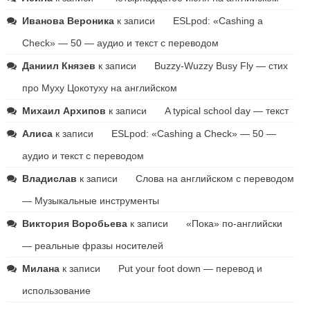
Иванова Вероника
к записи
ESLpod: «Cashing a
Check» — 50 — аудио и текст с переводом
Даниил Князев
к записи
Buzzy-Wuzzy Busy Fly — стих
про Муху Цокотуху на английском
Михаил Архипов
к записи
A typical school day — текст
Алиса
к записи
ESLpod: «Cashing a Check» — 50 —
аудио и текст с переводом
Владислав
к записи
Слова на английском с переводом
— Музыкальные инструменты
Виктория Воробьева
к записи
«Пока» по-английски
— реальные фразы носителей
Милана
к записи
Put your foot down — перевод и
использование