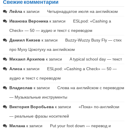
Свежие комментарии
Лейла
к записи
Четырнадцатое июля на английском
Иванова Вероника
к записи
ESLpod: «Cashing a
Check» — 50 — аудио и текст с переводом
Даниил Князев
к записи
Buzzy-Wuzzy Busy Fly — стих
про Муху Цокотуху на английском
Михаил Архипов
к записи
A typical school day — текст
Алиса
к записи
ESLpod: «Cashing a Check» — 50 —
аудио и текст с переводом
Владислав
к записи
Слова на английском с переводом
— Музыкальные инструменты
Виктория Воробьева
к записи
«Пока» по-английски
— реальные фразы носителей
Милана
к записи
Put your foot down — перевод и