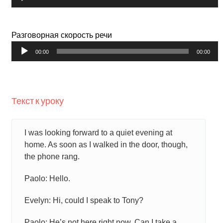
Разговорная скорость речи
Аудиоплеер
00:00
00:00
Текст к уроку
I was looking forward to a quiet evening at
home. As soon as I walked in the door, though,
the phone rang.
Paolo: Hello.
Evelyn: Hi, could I speak to Tony?
Paolo: He’s not here right now. Can I take a