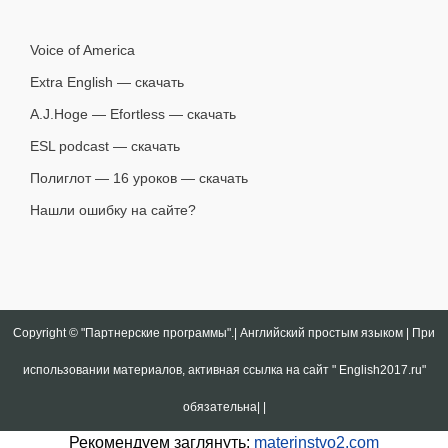
Voice of America
Extra English — скачать
A.J.Hoge — Efortless — скачать
ESL podcast — скачать
Полиглот — 16 уроков — скачать
Нашли ошибку на сайте?
Copyright ©
"Партнерские программы".| Английский простым языком | При
использовании материалов, активная ссылка на сайт " English2017.ru"
обязательна|
|
Рекомендуем заглянуть:
materinstvo2.com