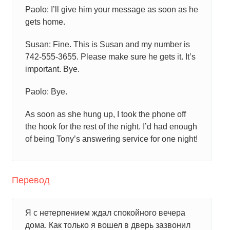
Paolo: I’ll give him your message as soon as he
gets home.
Susan: Fine. This is Susan and my number is
742-555-3655. Please make sure he gets it. It’s
important. Bye.
Paolo: Bye.
As soon as she hung up, I took the phone off
the hook for the rest of the night. I’d had enough
of being Tony’s answering service for one night!
Перевод
Я с нетерпением ждал спокойного вечера
дома. Как только я вошел в дверь зазвонил