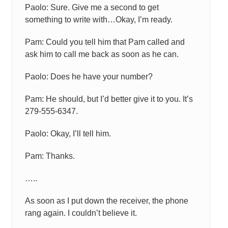
Paolo: Sure. Give me a second to get
something to write with…Okay, I’m ready.
Pam: Could you tell him that Pam called and
ask him to call me back as soon as he can.
Paolo: Does he have your number?
Pam: He should, but I’d better give it to you. It’s
279-555-6347.
Paolo: Okay, I’ll tell him.
Pam: Thanks.
…..
As soon as I put down the receiver, the phone
rang again. I couldn’t believe it.