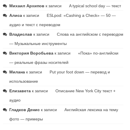
Михаил Архипов
к записи
A typical school day — текст
Алиса
к записи
ESLpod: «Cashing a Check» — 50 —
аудио и текст с переводом
Владислав
к записи
Слова на английском с переводом
— Музыкальные инструменты
Виктория Воробьева
к записи
«Пока» по-английски
— реальные фразы носителей
Милана
к записи
Put your foot down — перевод и
использование
Елизавета
к записи
Описание New York City текст +
аудио
Гладков Денис
к записи
Английская лексика на тему
фото — примеры