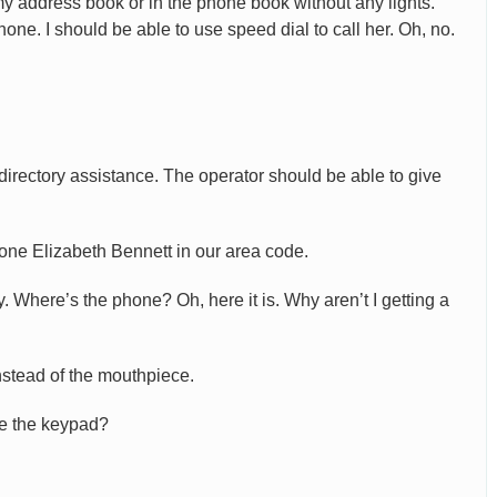
n my address book or in the phone book without any lights.
one. I should be able to use speed dial to call her. Oh, no.
directory assistance. The operator should be able to give
 one Elizabeth Bennett in our area code.
ay. Where’s the phone? Oh, here it is. Why aren’t I getting a
instead of the mouthpiece.
see the keypad?