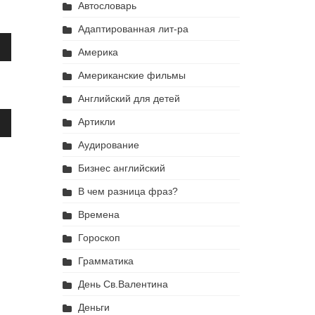
Автословарь
Адаптированная лит-ра
ьзуйте
Америка
ши
Американские фильмы
Английский для детей
ьзуйте
Артикли
ить
ши
Аудирование
шить
Бизнес английский
сть.
В чем разница фраз?
ить
Времена
шить
Гороскоп
сть.
Грамматика
День Св.Валентина
Деньги