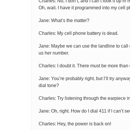
Charles: No, I don’t, and I can’t look it up i
Oh, wait. I have it programmed into my cell ph
Jane: What’s the matter?
Charles: My cell phone battery is dead.
Jane: Maybe we can use the landline to call 
us her number.
Charles: I doubt it. There must be more than
Jane: You’re probably right, but I’ll try anyw
dial tone?
Charles: Try listening through the earpiece 
Jane: Oh, right. How do I dial 411 if I can’t 
Charles: Hey, the power is back on!