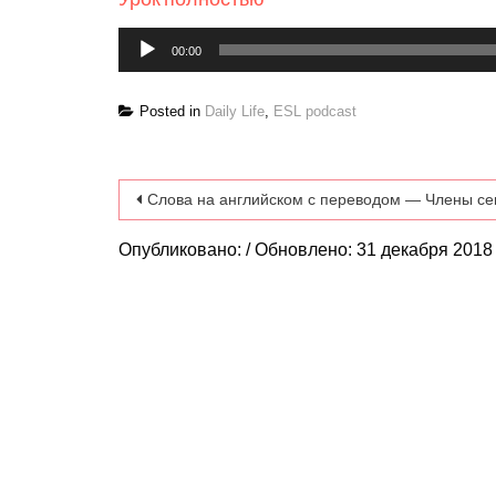
Аудиоплеер
00:00
Posted in
Daily Life
,
ESL podcast
Навигация по записям
Слова на английском с переводом — Члены с
Опубликовано: / Обновлено: 31 декабря 2018