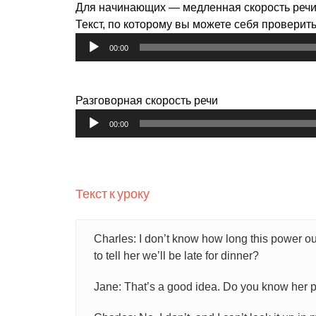
Для начинающих — медленная скорость речи
Текст, по которому вы можете себя проверит
Аудиоплеер
00:00
Разговорная скорость речи
Аудиоплеер
00:00
Текст к уроку
Charles: I don’t know how long this power ou
to tell her we’ll be late for dinner?
Jane: That’s a good idea. Do you know her