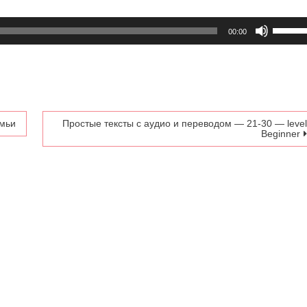
Испол
00:00
клави
вверх/
вниз,
чтобы
увелич
или
емьи
Простые тексты с аудио и переводом — 21-30 — leve
Beginner
умень
громко