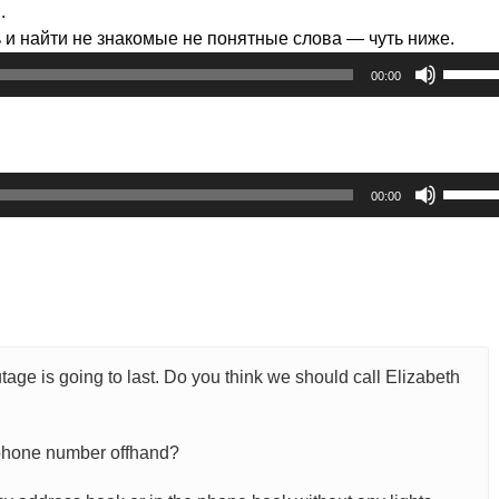
.
ь и найти не знакомые не понятные слова — чуть ниже.
Испол
00:00
клави
вверх/
вниз,
чтобы
Испол
увелич
00:00
клави
или
вверх/
умень
вниз,
громко
чтобы
увелич
или
умень
tage is going to last. Do you think we should call Elizabeth
громко
 phone number offhand?