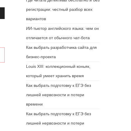
Где читать детективы бесплатно и без
регистрации: честный разбор всех
ьзуйте
ши
вариантов
ИИ-тьютор английского языка: чем он
отличается от обычного чат-бота
ить
Как выбрать разработчика сайта для
l
бизнес-проекта
шить
сть.
Louis XIII: коллекционный коньяк,
который умеет хранить время
Как выбрать подготовку к ЕГЭ без
лишней нервозности и потери
времени
Как выбрать подготовку к ЕГЭ без
лишней нервозности и потери