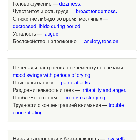
Головокружение —
dizziness.
Чувствительность груди —
breast tenderness.
Снижение либидо во время месячных —
decreased libido during period.
Усталость —
fatigue.
Беспокойство, напряжение —
anxiety, tension.
Перепады настроения вперемешку со слезами —
mood swings with periods of crying.
Приступы паники —
panic attacks.
Раздражительность и гнев —
irritability and anger.
Проблемы со сном —
problems sleeping.
Трудности с концентрацией внимания —
trouble
concentrating.
Низкая самооценка и безнадежность —
low self-