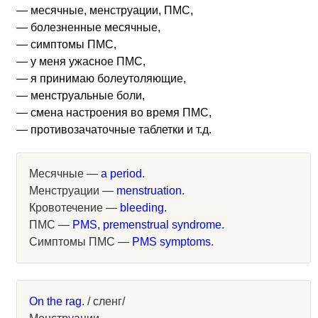
— месячные, менструации, ПМС,
— болезненные месячные,
— симптомы ПМС,
— у меня ужасное ПМС,
— я принимаю болеутоляющие,
— менструальные боли,
— смена настроения во время ПМС,
— противозачаточные таблетки и т.д.
Месячные —
a period.
Менструации —
menstruation.
Кровотечение —
bleeding.
ПМС —
PMS, premenstrual syndrome.
Симптомы ПМС —
PMS symptoms.
On the rag.
/ сленг/