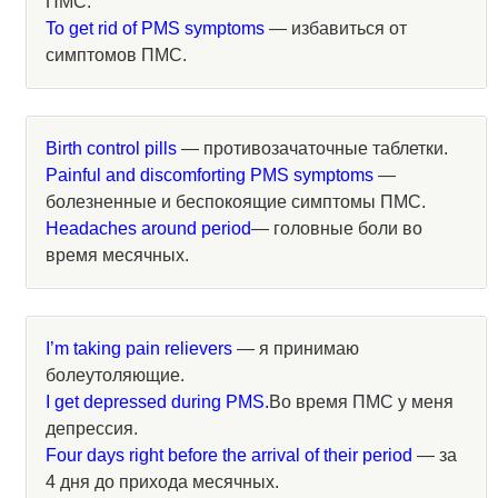
ПМС.
To get rid of PMS symptoms
— избавиться от
симптомов ПМС.
Birth control pills
— противозачаточные таблетки.
Painful and discomforting PMS symptoms
—
болезненные и беспокоящие симптомы ПМС.
Headaches around period
— головные боли во
время месячных.
I’m taking pain relievers
— я принимаю
болеутоляющие.
I get depressed during PMS.
Во время ПМС у меня
депрессия.
Four days right before the arrival of their period
— за
4 дня до прихода месячных.