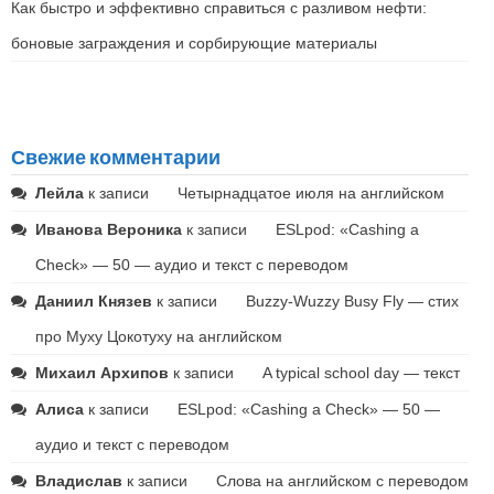
Как быстро и эффективно справиться с разливом нефти:
боновые заграждения и сорбирующие материалы
Свежие комментарии
Лейла
к записи
Четырнадцатое июля на английском
Иванова Вероника
к записи
ESLpod: «Cashing a
Check» — 50 — аудио и текст с переводом
Даниил Князев
к записи
Buzzy-Wuzzy Busy Fly — стих
про Муху Цокотуху на английском
Михаил Архипов
к записи
A typical school day — текст
Алиса
к записи
ESLpod: «Cashing a Check» — 50 —
аудио и текст с переводом
Владислав
к записи
Слова на английском с переводом