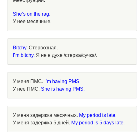
Менструации.
She’s on the rag.
У нее месячные.
Bitchy.
Стервозная.
I’m bitchy.
Я не в духе /стерва/сучка/.
У меня ПМС.
I’m having PMS.
У нее ПМС.
She is having PMS.
У меня задержка месячных.
My period is late.
У меня задержка 5 дней.
My period is 5 days late.