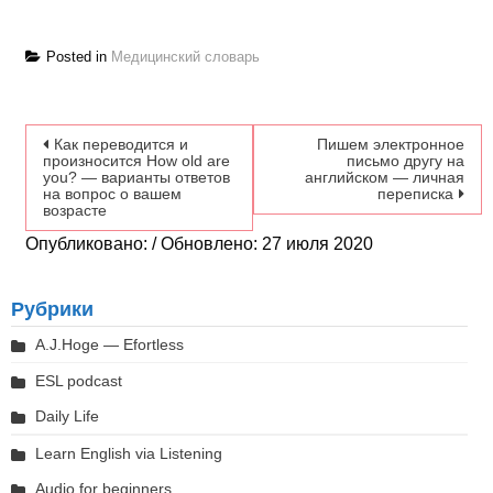
Posted in
Медицинский словарь
Навигация по записям
Как переводится и
Пишем электронное
произносится How old are
письмо другу на
you? — варианты ответов
английском — личная
на вопрос о вашем
переписка
возрасте
Опубликовано: / Обновлено: 27 июля 2020
Рубрики
A.J.Hoge — Efortless
ESL podcast
Daily Life
Learn English via Listening
Audio for beginners