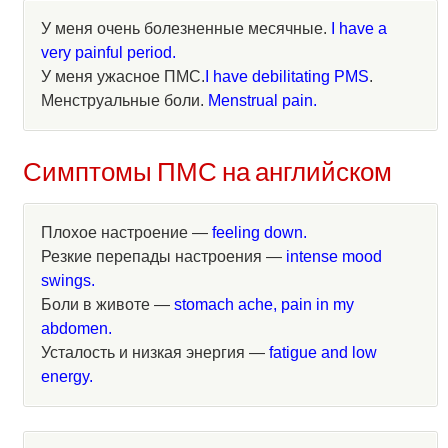
У меня очень болезненные месячные.
I have a
very painful period.
У меня ужасное ПМС.
I have debilitating PMS
.
Менструальные боли.
Menstrual pain.
Симптомы ПМС на английском
Плохое настроение —
feeling down.
Резкие перепады настроения —
intense mood
swings.
Боли в животе —
stomach ache, pain in my
abdomen.
Усталость и низкая энергия —
fatigue and low
energy.