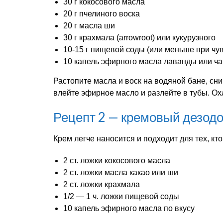
30 г кокосового масла
20 г пчелиного воска
20 г масла ши
30 г крахмала (arrowroot) или кукурузного
10-15 г пищевой соды (или меньше при чу
10 капель эфирного масла лаванды или ч
Растопите масла и воск на водяной бане, сн
влейте эфирное масло и разлейте в тубы. Ох
Рецепт 2 — кремовый дезод
Крем легче наносится и подходит для тех, кто
2 ст. ложки кокосового масла
2 ст. ложки масла какао или ши
2 ст. ложки крахмала
1/2 — 1 ч. ложки пищевой соды
10 капель эфирного масла по вкусу