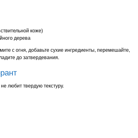
вствительной коже)
айного дерева
имите с огня, добавьте сухие ингредиенты, перемешайте,
ладите до затвердевания.
орант
 не любит твердую текстуру.