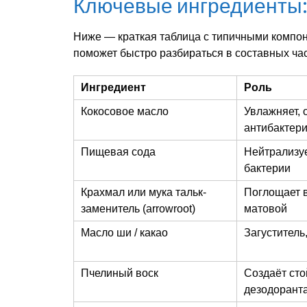
Ключевые ингредиенты: 
Ниже — краткая таблица с типичными компон
поможет быстро разбираться в составных час
Ингредиент
Роль
Кокосовое масло
Увлажняет, 
антибактер
Пищевая сода
Нейтрализуе
бактерии
Крахмал или мука тальк-
Поглощает в
заменитель (arrowroot)
матовой
Масло ши / какао
Загуститель
Пчелиный воск
Создаёт сто
дезодорант