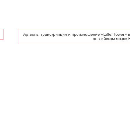
вниз,
чтобы
увелич
или
умень
Артикль, транскрипция и произношение «Eiffel Tower» 
громко
английском языке