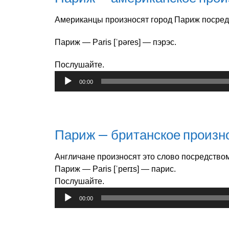
Американцы произносят город Париж посредс
Париж — Paris [ˈpəres] — пэрэс.
Послушайте.
Аудиоплеер
00:00
Париж — британское произ
Англичане произносят это слово посредством
Париж — Paris [ˈperɪs] — парис.
Послушайте.
Аудиоплеер
00:00