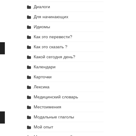
Диалоги
Для начинающих
Идиомы
Как это перевести?
ьзуйте
Как это сказать ?
ши
Какой сегодня день?
Календари
Карточки
ить
Лексика
шить
Медицинский словарь
сть.
Местоимения
ьзуйте
Модальные глаголы
ши
Мой опыт