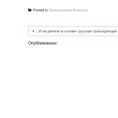
Posted in
Произношение-Фонетика
Навигация по записям
…И на репите в голове» русская транскрипция
Опубликовано: