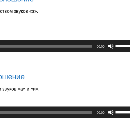
твом звуков «э».
Испол
00:00
клави
вверх/
вниз,
чтобы
ношение
увелич
или
 звуков «а» и «и».
умень
громко
Испол
00:00
клави
вверх/