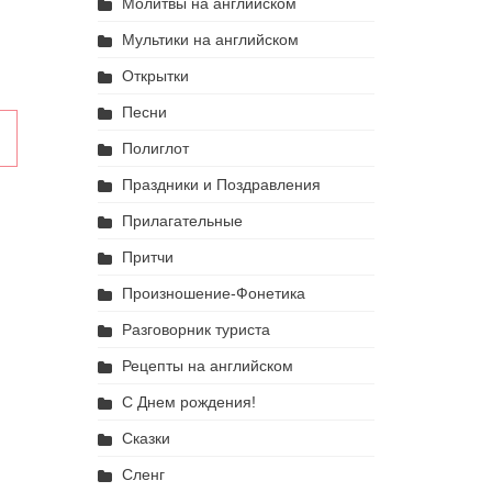
Молитвы на английском
Мультики на английском
ить
Открытки
шить
Песни
в
сть.
Полиглот
Праздники и Поздравления
Прилагательные
Притчи
Произношение-Фонетика
Разговорник туриста
Рецепты на английском
С Днем рождения!
Сказки
Сленг