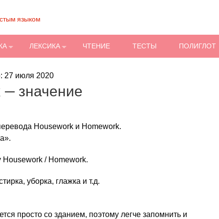
остым языком
КА
ЛЕКСИКА
ЧТЕНИЕ
ТЕСТЫ
ПОЛИГЛОТ
: 27 июля 2020
 — значение
 перевода Housework и Homework.
а».
у Housework / Homework.
рка, уборка, глажка и т.д.
тся просто со зданием, поэтому легче запомнить и