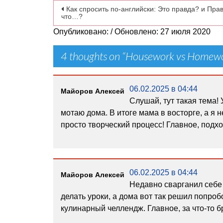
Навигация по записям
Как спросить по-английски: Это правда? и Пра
что…?
Опубликовано: / Обновлено: 27 июля 2020
4 thoughts on “
Housework vs Homew
06.02.2025 в 04:44
Майоров Алексей
Слушай, тут такая тема!
мотаю дома. В итоге мама в восторге, а я н
просто творческий процесс! Главное, подхо
06.02.2025 в 04:44
Майоров Алексей
Недавно сварганил себе 
делать уроки, а дома вот так решил попро
кулинарный челлендж. Главное, за что-то бр