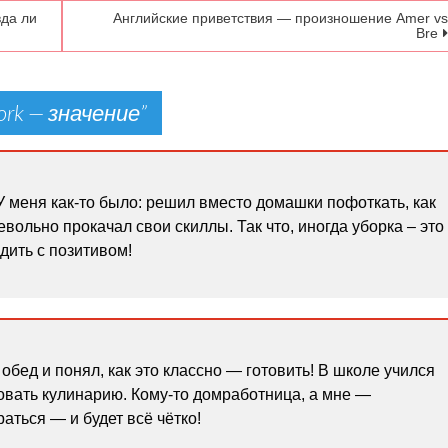
вда ли
Английские приветствия — произношение Amer v
Bre
ork — значение
”
 У меня как-то было: решил вместо домашки пофоткать, как
евольно прокачал свои скиллы. Так что, иногда уборка – это
дить с позитивом!
обед и понял, как это классно — готовить! В школе учился
бовать кулинарию. Кому-то домработница, а мне —
аться — и будет всё чётко!