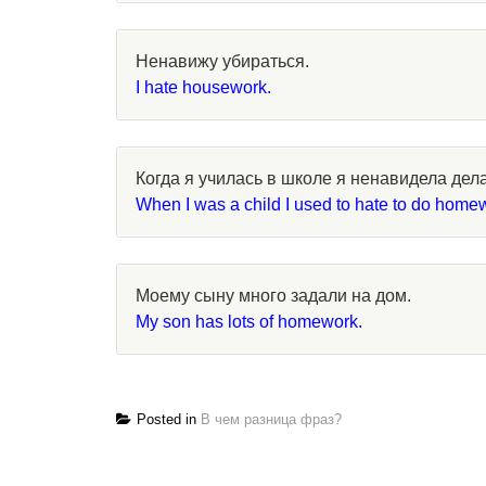
Ненавижу убираться.
I hate housework.
Когда я училась в школе я ненавидела дел
When I was a child I used to hate to do home
Моему сыну много задали на дом.
My son has lots of homework.
Posted in
В чем разница фраз?