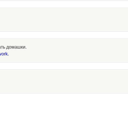
ать домашки.
work.