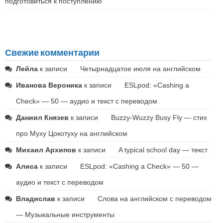
подготовиться к поступлению
Свежие комментарии
Лейла
к записи
Четырнадцатое июля на английском
Иванова Вероника
к записи
ESLpod: «Cashing a
Check» — 50 — аудио и текст с переводом
Даниил Князев
к записи
Buzzy-Wuzzy Busy Fly — стих
про Муху Цокотуху на английском
Михаил Архипов
к записи
A typical school day — текст
Алиса
к записи
ESLpod: «Cashing a Check» — 50 —
аудио и текст с переводом
Владислав
к записи
Слова на английском с переводом
— Музыкальные инструменты