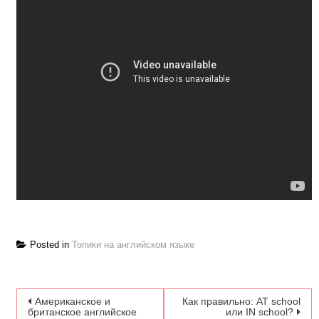
Posted in
Топики на английском языке
Навигация по записям
Американское и
Как правильно: AT school
британское английское
или IN school?