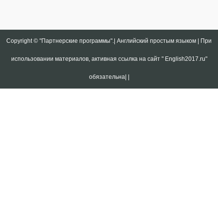
Copyright ©
"Партнерские программы".| Английский простым языком | При
использовании материалов, активная ссылка на сайт " English2017.ru"
обязательна|
|